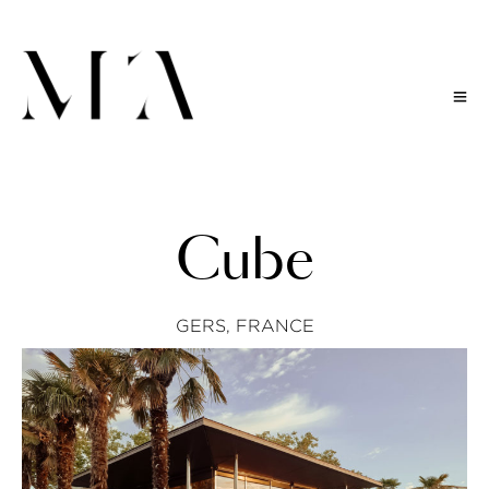
C
u
b
e
GERS, FRANCE