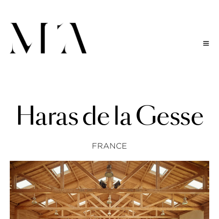
H
a
r
a
s
d
e
l
a
G
e
s
s
e
FRANCE