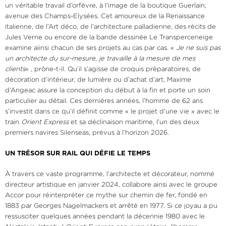
un véritable travail d’orfèvre, à l’image de la boutique Guerlain,
avenue des Champs-Elysées. Cet amoureux de la Renaissance
italienne, de l’Art déco, de l’architecture palladienne, des récits de
Jules Verne ou encore de la bande dessinée Le Transperceneige
examine aiinsi chacun de ses projets au cas par cas. «
Je ne suis pas
un architecte du sur-mesure, je travaille à la mesure de mes
clients
« , prône-t-il. Qu’il s’agisse de croquis préparatoires, de
décoration d’intérieur, de lumière ou d’achat d’art, Maxime
d’Angeac assure la conception du début à la fin et porte un soin
particulier au détail. Ces dernières années, l’homme de 62 ans
s’investit dans ce qu’il définit comme « le projet d’une vie » avec le
train
Orient Express
et sa déclinaison maritime, l’un des deux
premiers navires Silenseas, prévus à l’horizon 2026.
UN TRÉSOR SUR RAIL QUI DÉFIE LE TEMPS
À travers ce vaste programme, l’architecte et décorateur, nommé
directeur artistique en janvier 2024, collabore ainsi avec le groupe
Accor pour réinterpréter ce mythe sur chemin de fer, fondé en
1883 par Georges Nagelmackers et arrêté en 1977. Si ce joyau a pu
ressusciter quelques années pendant la décennie 1980 avec le